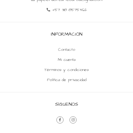
+57 318 8575462
INFORMACIÓN
Contacto
Mi cuenta
Términos y condiciones
Política de privacidad
SÍGUENOS
F
I
a
n
c
s
e
t
b
a