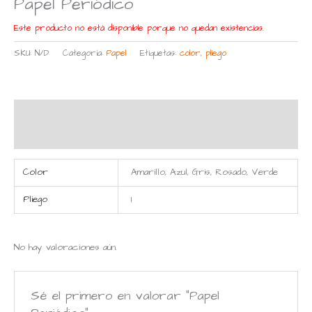
Papel Periódico
Este producto no está disponible porque no quedan existencias.
SKU:
N/D
Categoría:
Papel
Etiquetas:
color
,
pliego
Información adicional
Valoraciones (0)
Color
Amarillo, Azul, Gris, Rosado, Verde
Pliego
1
No hay valoraciones aún.
Sé el primero en valorar “Papel