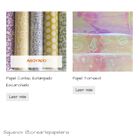
AGOTADO
Papel Contac Estampado
Papel Tornasol
Escarchado
Leer más
Leer más
Síguenos @creartepapeleria