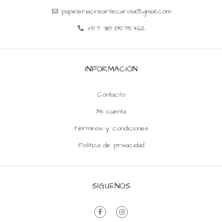
papeleriacreartecarola@gmail.com
+57 318 8575462
INFORMACIÓN
Contacto
Mi cuenta
Términos y condiciones
Política de privacidad
SÍGUENOS
F
I
a
n
c
s