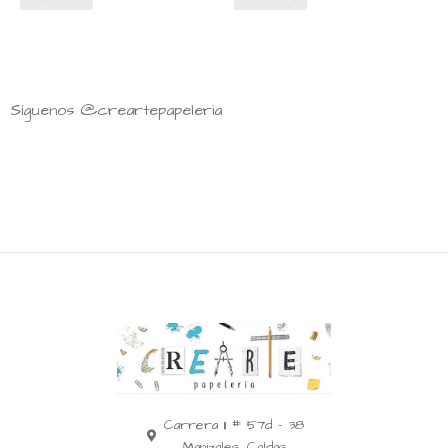
Síguenos @creartepapeleria
Carrera 11 # 57d - 38
Manizales, Caldas